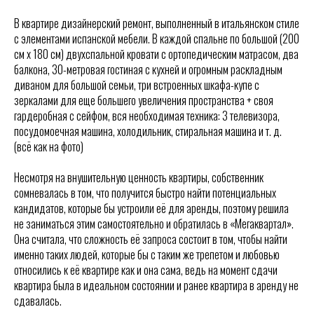
В квартире дизайнерский ремонт, выполненный в итальянском стиле
с элементами испанской мебели. В каждой спальне по большой (200
см х 180 см) двухспальной кровати с ортопедическим матрасом, два
балкона, 30-метровая гостиная с кухней и огромным раскладным
диваном для большой семьи, три встроенных шкафа-купе с
зеркалами для еще большего увеличения пространства + своя
гардеробная с сейфом, вся необходимая техника: 3 телевизора,
посудомоечная машина, холодильник, стиральная машина и т. д.
(всё как на фото)
Несмотря на внушительную ценность квартиры, собственник
сомневалась в том, что получится быстро найти потенциальных
кандидатов, которые бы устроили её для аренды, поэтому решила
не заниматься этим самостоятельно и обратилась в «Мегаквартал».
Она считала, что сложность её запроса состоит в том, чтобы найти
именно таких людей, которые бы с таким же трепетом и любовью
относились к её квартире как и она сама, ведь на момент сдачи
квартира была в идеальном состоянии и ранее квартира в аренду не
сдавалась.