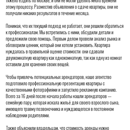
тяжело ездить по Москве, и они не могли уделять много времени
этому процессу. Разместив объявления о сдаче квартиры, они не
получали никаких результатов в течение месяца.
Понимая, что их текущий подход не работает, они решили обратиться
к профессионалам. Мы встретились с ними, обсудили детали и
предложили свою помощь. Первым делом провели анализ рынка и
обговорили ценник, который они хотели установить. Квартира
нуждалась в правильной оценке стоимости: они сдавали
двухкомнатную квартиру как однокомнатную, так как одну из комнат
оставили для хранения своих вещей.
Чтобы привлечь потенциальных арендаторов, наше агентство
подготовило профессиональную презентацию квартиры с
качественными фотографиями и запустило рекламную кампанию.
Всего за 16 дней после начала работы нашли арендаторов —
семейную пару, которая искала жильё для своего взрослого сына,
имеющего травму позвоночника и нуждающегося в постоянном
наблюдении родителями.
Также объяснили владельцам, что стоимость аренды нужно