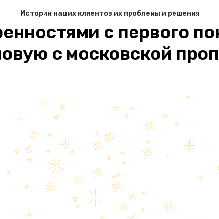
рия продала квартиру в 
Истории наших клиентов их проблемы и решения
ренностями с первого по
новую с московской про