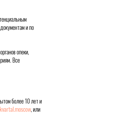
отенциальным
 документам и по
органов опеки,
ериям. Все
ытом более 10 лет и
kvartal.moscow
, или