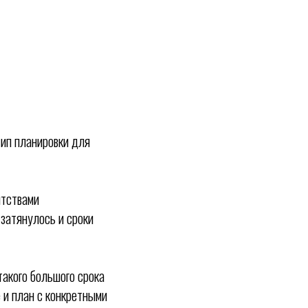
тип планировки для
нтствами
 затянулось и сроки
акого большого срока
 и план с конкретными