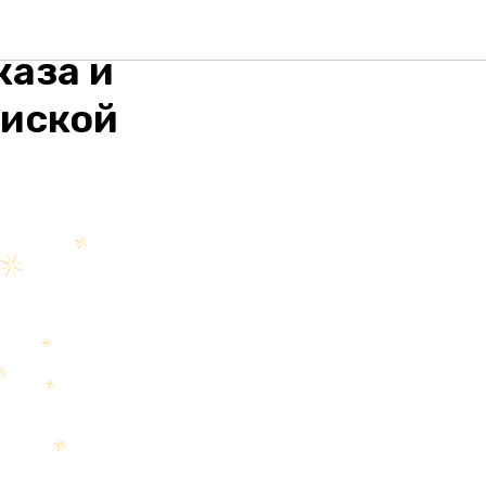
МО с 3-
каза и
пиской