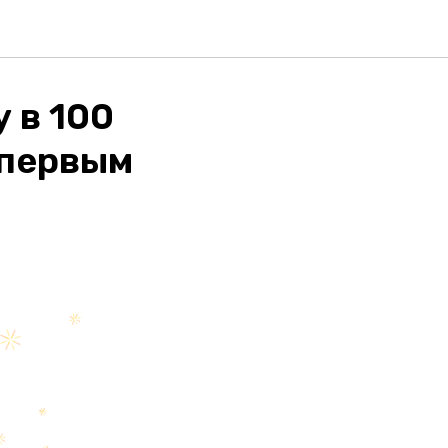
 в 100
 первым